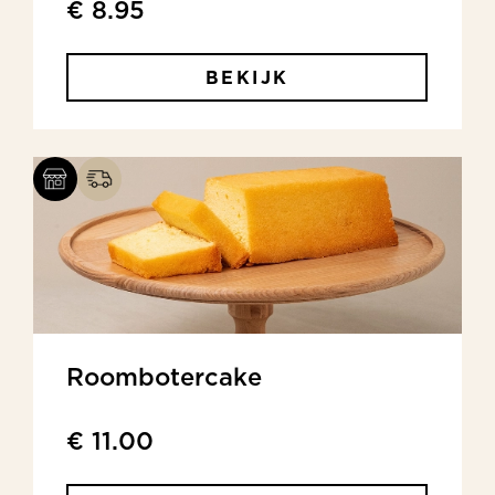
€ 8.95
BEKIJK
Roombotercake
€ 11.00