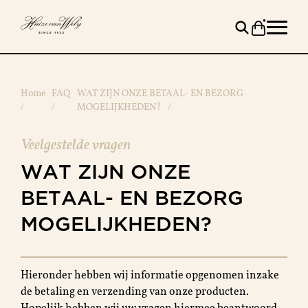
Home
FAQ
WAT ZIJN ONZE BETAAL- EN BEZORG
/
/
MOGELIJKHEDEN?
/
Veelgestelde vragen
WAT
ZIJN
ONZE
BETAAL-
EN
BEZORG
MOGELIJKHEDEN?
Hieronder hebben wij informatie opgenomen inzake
de betaling en verzending van onze producten.
Hopelijk hebben wij uw vragen hiermee beantwoord.