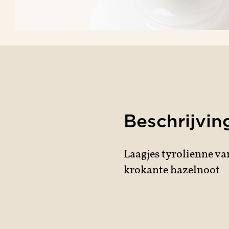
Beschrijvin
sserie
Laagjes tyrolienne v
krokante hazelnoot
colaterie