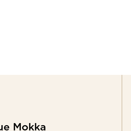
T
WINKELS
VACATURES
WORKSHOPS
ue
Mokka