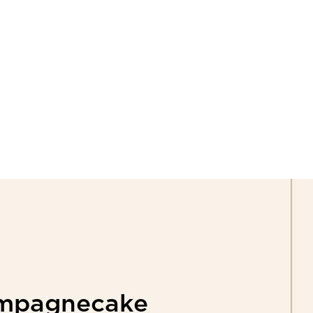
T
WINKELS
VACATURES
WORKSHOPS
mpagnecake