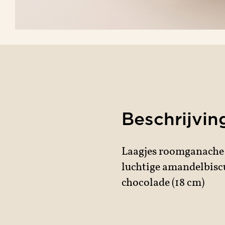
Beschrijvin
Laagjes roomganache
sserie
luchtige amandelbisc
chocolade (18 cm)
colaterie