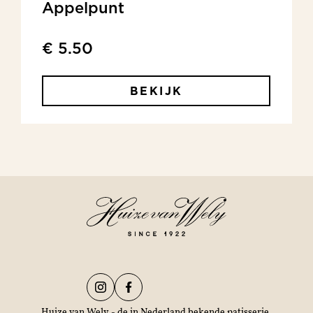
Appelpunt
€ 5.50
BEKIJK
Huize van Wely - de in Nederland bekende patisserie,