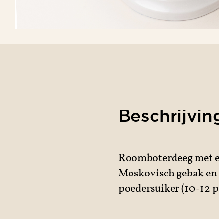
Beschrijvin
Roomboterdeeg met ee
sserie
Moskovisch gebak en 
poedersuiker (10-12 
colaterie