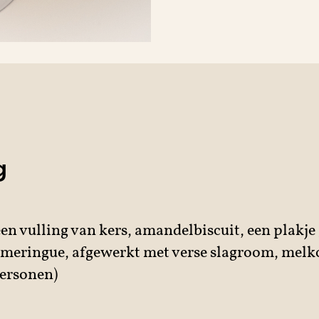
g
n vulling van kers, amandelbiscuit, een plakj
meringue, afgewerkt met verse slagroom, melk
personen)