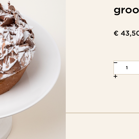
groo
€ 43,5