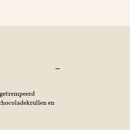
e getrempeerd
chocoladekrullen en