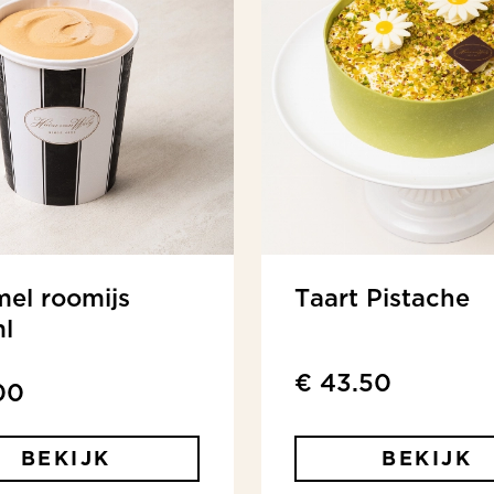
el roomijs
Taart Pistache
l
€ 43.50
00
BEKIJK
BEKIJK