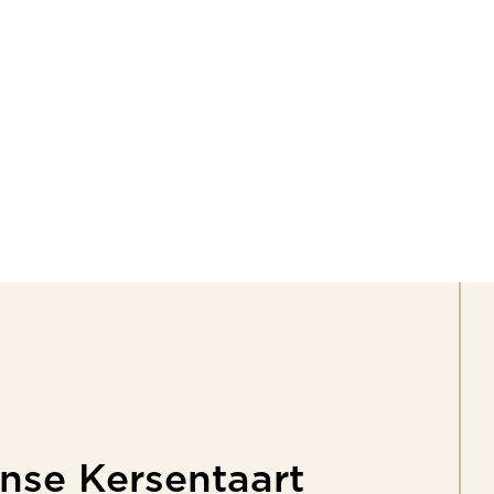
T
WINKELS
VACATURES
WORKSHOPS
nse
Kersentaart