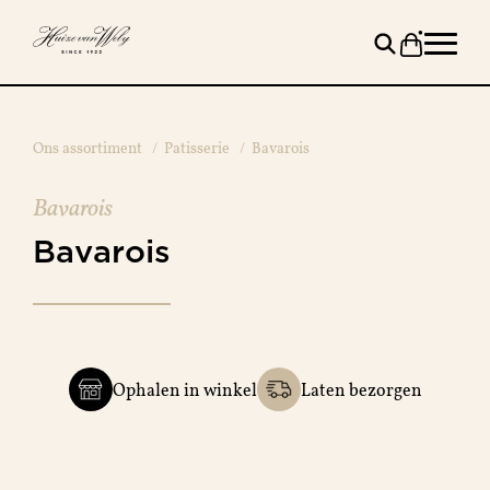
Ons assortiment
/
Patisserie
/
Bavarois
Bavarois
Bavarois
Ophalen in winkel
Laten bezorgen