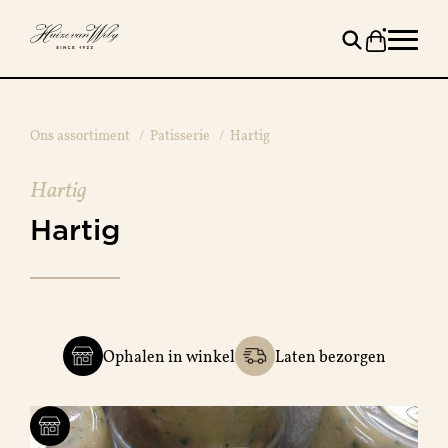
Ons assortiment
/
Patisserie
/
Hartig
Hartig
Hartig
Ophalen in winkel
Laten bezorgen