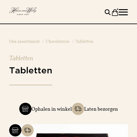
Ons assortiment
/
Chocolaterie
/
Tabletten
Tabletten
Tabletten
Ophalen in winkel
Laten bezorgen