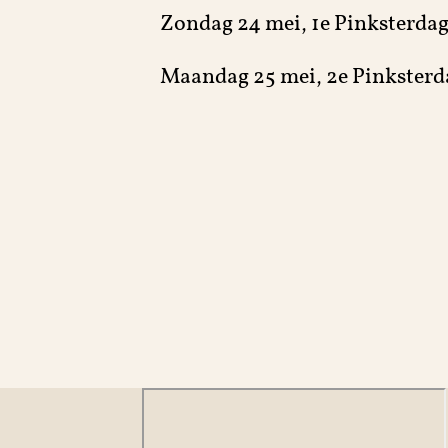
Zondag 24 mei, 1e Pinksterdag
colaterie
Maandag 25 mei, 2e Pinksterd
cerie