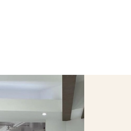
T
WINKELS
VACATURES
WORKSHOPS