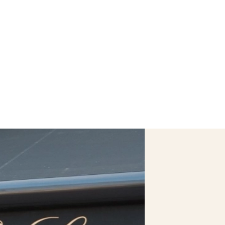
T
WINKELS
VACATURES
WORKSHOPS