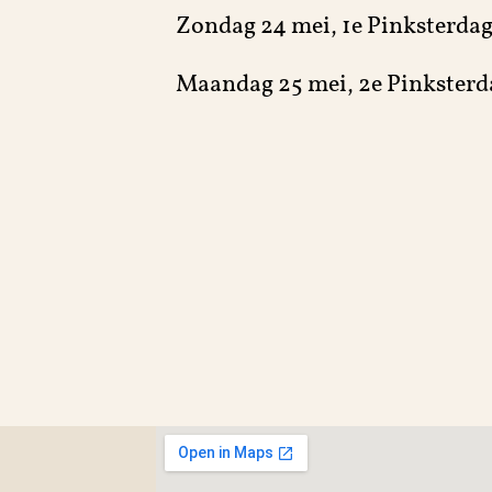
Zondag 24 mei, 1e Pinksterdag
sserie
Maandag 25 mei, 2e Pinksterd
colaterie
cerie