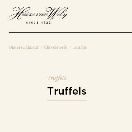
Ons assortiment
/
Chocolaterie
/
Truffels
Truffels
Truffels