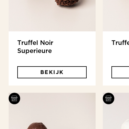
cerie
Truffel Noir
Truff
Superieure
BEKIJK