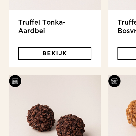
Truffel Tonka-
Truff
Aardbei
Bosv
BEKIJK
sserie
colaterie