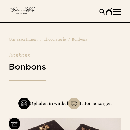
Ons assortiment
/
Chocolaterie
/
Bonbons
Bonbons
Bonbons
Ophalen in winkel
Laten bezorgen